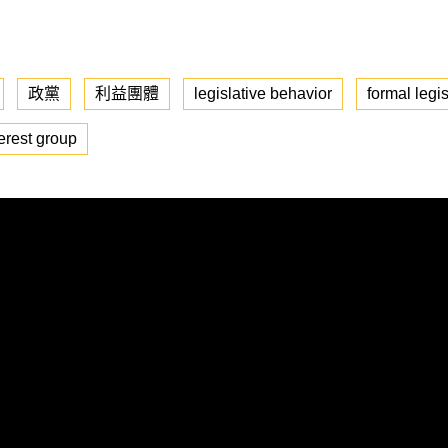
政黨
利益團體
legislative behavior
formal legis
terest group