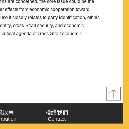
tions are concerned, the core issue could be the
ver effects from economic cooperation toward
use it closely relates to party identification, ethnic
ntity, cross-Strait security, and economic
e critical agenda of cross-Strait economic
loys neo-liberal institutionalism as the theoretical
the impact of the Economic Cooperation
稿啟事
聯絡我們
ribution
Contact