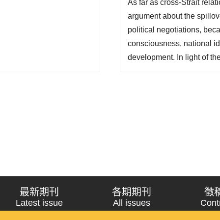
As far as cross-Strait rela
argument about the spillo
political negotiations, beca
consciousness, national ide
development. In light of th
cooperation, this study emp
framework, and examines 
Framework Agreement..
最新期刊
各期期刊
徵
Latest issue
All issues
Cont