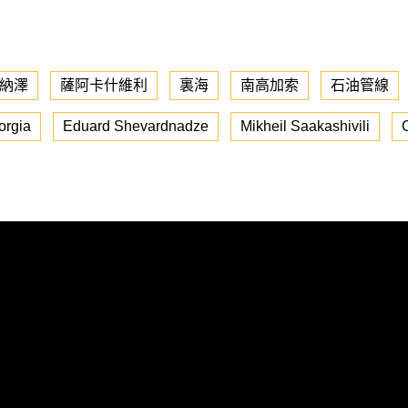
納澤
薩阿卡什維利
裏海
南高加索
石油管線
orgia
Eduard Shevardnadze
Mikheil Saakashivili