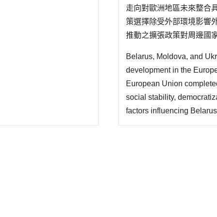
走向對歐洲地區未來整合
策選擇除受外部環境影響
推動之擴張政策對周邊國
定、民主化與經濟依賴三
Belarus, Moldova, and Ukra
低、對外經濟依賴程度三變
development in the Europe
European Union completed 
social stability, democrat
factors influencing Belaru
First, the more stable soci
may foster a more unified 
political process..