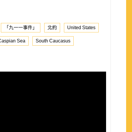
「九一一事件」
北約
United States
Caspian Sea
South Caucasus