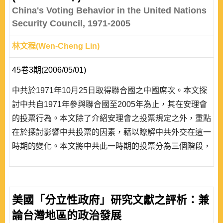
China's Voting Behavior in the United Nations
Security Council, 1971-2005
林文程(Wen-Cheng Lin)
45卷3期(2006/05/01)
中共於1971年10月25日取得聯合國之中國席次。本文探
討中共自1971年參與聯合國至2005年為止，其在安理會
的投票行為。本文除了介紹安理會之投票規定之外，重點
在於探討影響中共投票的因素，藉以瞭解中共外交在這一
時期的變化。本文將中共此一時期的投票分為三個階段，
第一階段從1971至1981年，此一時期中共對聯合國採取
消極、相對不合作態度; 第二階段從1982至1989年，中共
對聯合國表現高度合作立場;; 第三階段是從1990年至
美國「分立性政府」研究文獻之評析：兼
2005年，中共採取選擇性支持策略，對涉及人權、具干
論台灣地區的政治發展
涉內政意..