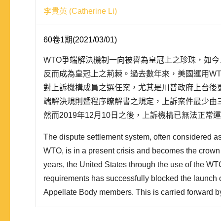
李貴英 (Catherine Li)
60卷1期(2021/03/01)
WTO爭端解決機制一向被譽為皇冠上之珍珠，如
反而成為皇冠上之荊棘。過去數年來，美國運用W
對上訴機構成員之選任案，尤其是川普政府上台後
端解決規則暨程序瞭解書之規定，上訴案件最少由
然而2019年12月10日之後，上訴機構已無法正
機構提出許多批評，包括系統性、實質性與程序性問
The dispute settlement system, often considered as
則急於補實懸缺，而疏於處理美國關切之事項。根
WTO, is in a present crisis and becomes the crown 
書第3...
years, the United States through the use of the W
requirements has successfully blocked the launch o
Appellate Body members. This is carried forward b
With a Settlement of Disputes Understanding (DSU
be heard by three AB members, with the AB member