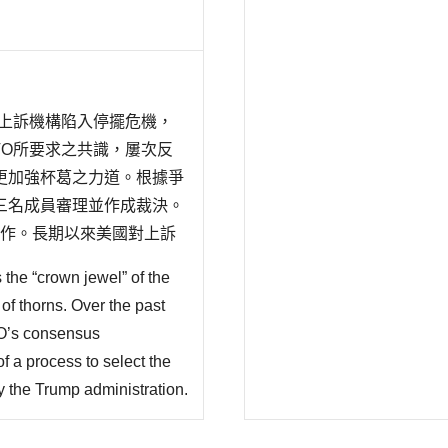
今上訴機構陷入停擺危機，
TO所要求之共識，屢次反
更加強杯葛之力道。根據爭
三名成員審理並作成裁決。
常運作。長期以來美國對上訴
題;反之，許多WTO會員
 the “crown jewel” of the
據爭端解決規則暨程序瞭解
of thorns. Over the past
TO’s consensus
f a process to select the
y the Trump administration.
) requirement that appeals
ship down to zero at the