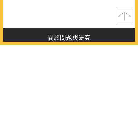
關於問題與研究
About this journal
最新消息
Latest issue
最新期刊
Latest issue
各期期刊
All issues
徵稿啟事
Contribution