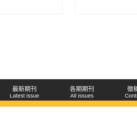
最新期刊
各期期刊
徵
Latest issue
All issues
Cont
《問題與研究》季刊 Wenti Yu Yanjiu
Copyright © 2021 Wenti Yu Yanjiu. All Rights Reserved.
獲「國科會人文社會科學研究中心」補助