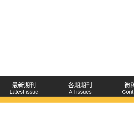
最新期刊
各期期刊
徵
Latest issue
All issues
Cont
《問題與研究》季刊 Wenti Yu Yanjiu
Copyright © 2021 Wenti Yu Yanjiu. All Rights Reserved.
獲「國科會人文社會科學研究中心」補助