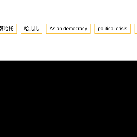
蘇哈托
哈比比
Asian democracy
political crisis