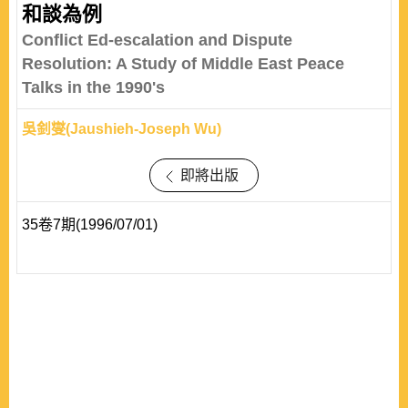
和談為例
Conflict Ed-escalation and Dispute
Resolution: A Study of Middle East Peace
Talks in the 1990's
吳釗燮(Jaushieh-Joseph Wu)
即將出版
35卷7期(1996/07/01)