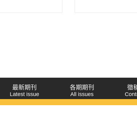
最新期刊
各期期刊
徵
Latest issue
All issues
Cont
《問題與研究》季刊 Wenti Yu Yanjiu
Copyright © 2021 Wenti Yu Yanjiu. All Rights Reserved.
獲「國科會人文社會科學研究中心」補助