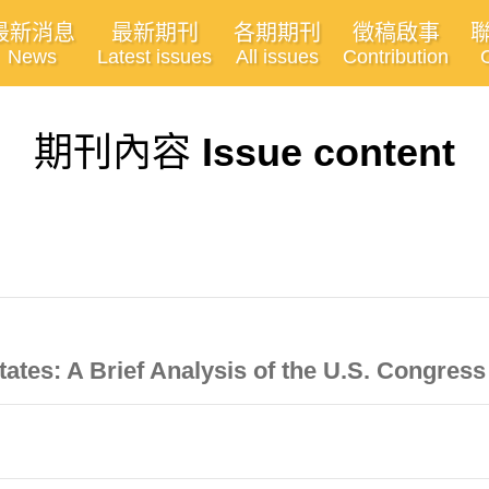
最新消息
最新期刊
各期期刊
徵稿啟事
News
Latest issues
All issues
Contribution
期刊內容
Issue content
tes: A Brief Analysis of the U.S. Congress a