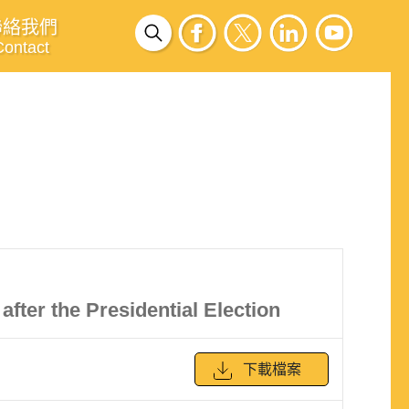
聯絡我們
Contact
fter the Presidential Election
下載檔案