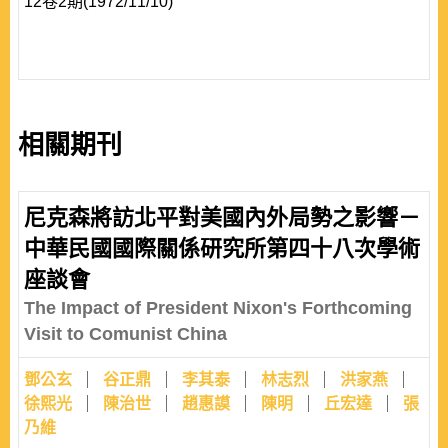
12卷2期(1972/11/10)
相關期刊
尼克森將訪北平對美國內外局勢之影響－
中華民國國際關係研究所第四十八次學術
座談會
The Impact of President Nixon's Forthcoming
Visit to Comunist China
鄧公玄
谷正鼎
李其泰
林志烈
洪家燕
徐熙光
陳治世
趙惠謨
陳明
丘宏達
張
乃維