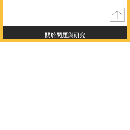
關於問題與研究
About this journal
最新消息
Latest issue
最新期刊
Latest issue
各期期刊
All issues
徵稿啟事
Contribution
聯絡我們