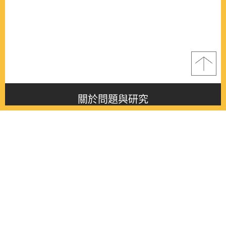
關於問題與研究
About this journal
最新消息
Latest issue
最新期刊
Latest issue
各期期刊
All issues