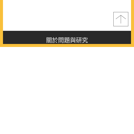
關於問題與研究
About this journal
最新消息
Latest issue
最新期刊
Latest issue
各期期刊
All issues
徵稿啟事
Contribution