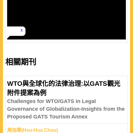
相關期刊
WTO與全球化的法律治理:以GATS觀光
附件提案為例
Challenges for WTO/GATS in Legal
Governance of Globalization-Insights from the
Proposed GATS Tourism Annex
周旭華(Hsu-Hua Chou)