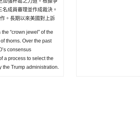
更加強杯葛之力道。根據爭
三名成員審理並作成裁決。
常運作。長期以來美國對上訴
題;反之，許多WTO會員
 the “crown jewel” of the
據爭端解決規則暨程序瞭解
of thorns. Over the past
TO’s consensus
f a process to select the
y the Trump administration.
) requirement that appeals
ship down to zero at the