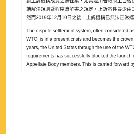
對上訴機構成員之選任案，尤其是川普政府上台後
端解決規則暨程序瞭解書之規定，上訴案件最少由
然而2019年12月10日之後，上訴機構已無法正
機構提出許多批評，包括系統性、實質性與程序性問
The dispute settlement system, often considered as
則急於補實懸缺，而疏於處理美國關切之事項。根
WTO, is in a present crisis and becomes the crown 
書第3...
years, the United States through the use of the W
requirements has successfully blocked the launch o
Appellate Body members. This is carried forward b
With a Settlement of Disputes Understanding (DSU
be heard by three AB members, with the AB member
present time..