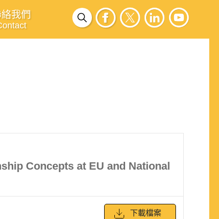
聯絡我們
Contact
nship Concepts at EU and National
下載檔案