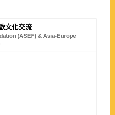
歐文化交流
dation (ASEF) & Asia-Europe
e