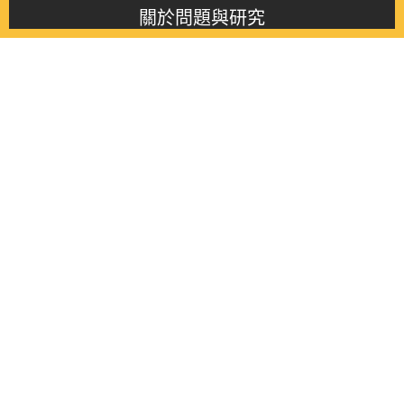
關於問題與研究
About this journal
最新消息
Latest issue
最新期刊
Latest issue
各期期刊
All issues
徵稿啟事
Contribution
聯絡我們
Contact
《問題與研究》季刊 Wenti Yu Yanjiu
Copyright © 2021 Wenti Yu Yanjiu. All Rights Reserved.