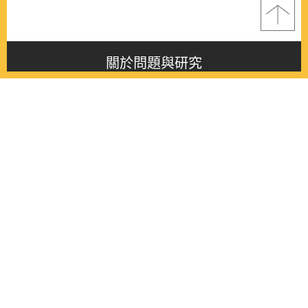
關於問題與研究
About this journal
最新消息
Latest issue
最新期刊
Latest issue
各期期刊
All issues
徵稿啟事
Contribution
聯絡我們
Contact