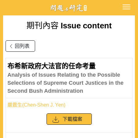
期刊內容
Issue content
回列表
布希新政府大法官的任命考量
Analysis of Issues Relating to the Possible
Selections of Supreme Court Justices in the
Second Bush Administration
嚴震生(Chen-Shen J. Yen)
下載檔案