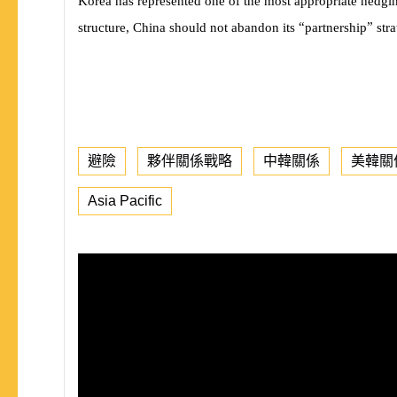
Korea has represented one of the most appropriate hedging
“
”
structure, China should not abandon its
partnership
str
避險
夥伴關係戰略
中韓關係
美韓關
Asia Pacific