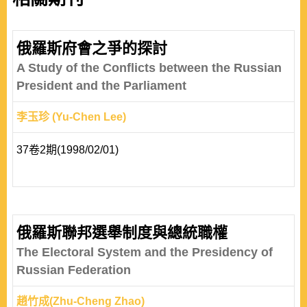
俄羅斯府會之爭的探討
A Study of the Conflicts between the Russian
President and the Parliament
李玉珍 (Yu-Chen Lee)
37卷2期(1998/02/01)
俄羅斯聯邦選舉制度與總統職權
The Electoral System and the Presidency of
Russian Federation
趙竹成(Zhu-Cheng Zhao)