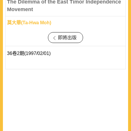
The Dilemma of the East Timor Independence
Movement
莫大華(Ta-Hwa Moh)
即將出版
36卷2期(1997/02/01)