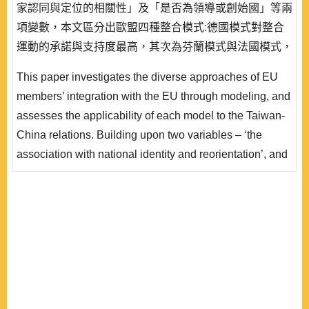
家認同與定位的相關性」及「是否為領導或創始國」等兩
項變數，本文區分出歐盟四種整合模式:德國模式對整合
運動的承諾與支持度最高，其次為芬蘭模式與法國模式，
英國模式則為最低。基於台灣與中國大陸政府對台灣主權
This paper investigates the diverse approaches of EU
存在爭議的現實，持願景路線的德國或法國模式均無法適
members’ integration with the EU through modeling, and
用於兩岸關係的整合模式，兩岸整合前景最好的情況為芬
assesses the applicability of each model to the Taiwan-
蘭模式，最不理想為英國模式。模型化的結果因而可以解
China relations. Building upon two variables – ‘the
釋為何兩岸日..
association with national identity and reorientation’, and
‘being the leading or founding member’ – four EU
members’ integrative models stand out. The German
model is proven to be the most integrationist, followed by
the Finnish and the French models. The UK model app..