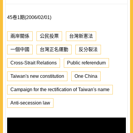
45卷1期(2006/02/01)
兩岸關係
公民投票
台灣新憲法
一個中國
台灣正名運動
反分裂法
Cross-Strait Relations
Public referendum
Taiwan's new constitution
One China
Campaign for the rectification of Taiwan's name
Anti-secession law