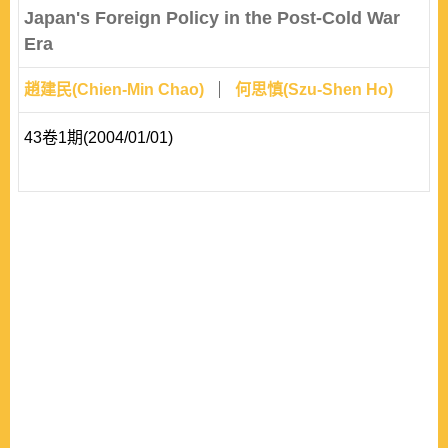
Japan's Foreign Policy in the Post-Cold War
Era
趙建民(Chien-Min Chao)
何思慎(Szu-Shen Ho)
43卷1期(2004/01/01)