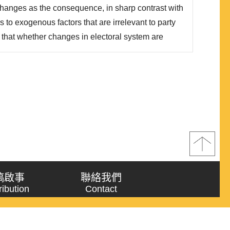
hanges as the consequence, in sharp contrast with
s to exogenous factors that are irrelevant to party
that whether changes in electoral system are
nd on the type of the electoral system. First, if a
s from a majoritarian electoral system, minor p..
稿啟事
聯絡我們
ribution
Contact