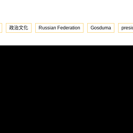
政治文化
Russian Federation
Gosduma
presi