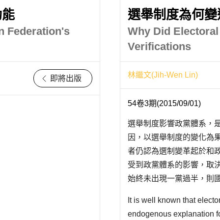
功能
選舉制度為何變
n Federation's
Why Did Electora
Verifications
林繼文(Jih-Wen Lin)
即將出版
54卷3期(2015/09/01)
選舉制度影響政黨體系，
因，以選舉制度的變化為
者仍認為選制變革起於和
受到政黨體系的影響，取
始終未出現一黨過半，則
採比例性選制。尤其當現
It is well known that elect
多來自政黨名單，而比代表
endogenous explanation for