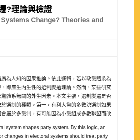
遷?理論與檢證
l Systems Change? Theories and
是廣為人知的因果推論。依此邏輯，若以政黨體系為
果，即產生內生性的選制變遷理論。然而，某些研究
政黨體系無關的外生因素。本文主張，選制變遷是否
決於選制的種類。第一，有利大黨的多數決選制如果
國會屬於多黨制，有可能因為小黨組成多數聯盟而改
狀為並立式單一選區兩票制時，可能因為小黨的議席
oral system shapes party system. By this logic, an
區域主義的多數決選制更容易導致..
 changes in electoral systems should treat party