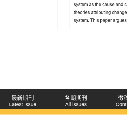
system as the cause and c
theories attributing change
system. This paper argues 
caused by party system depe
majority party never emerge
最新期刊
各期期刊
徵
Latest issue
All issues
Cont
《問題與研究》季刊 Wenti Yu Yanjiu