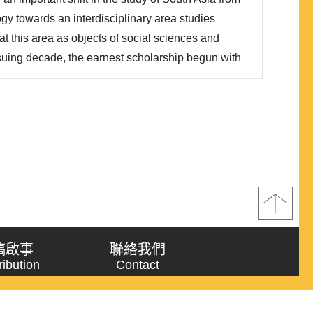
ogy towards an interdisciplinary area studies
at this area as objects of social sciences and
suing decade, the earnest scholarship begun with
uch as the University of Chicago, University of
d new projects focused on South Asia. They had
稿啟事
聯絡我們
ribution
Contact