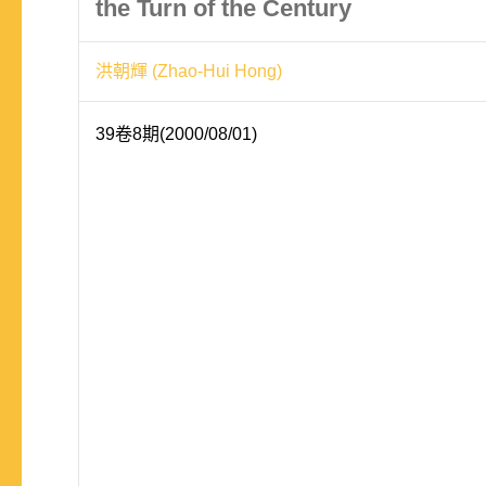
the Turn of the Century
洪朝輝 (Zhao-Hui Hong)
39卷8期(2000/08/01)