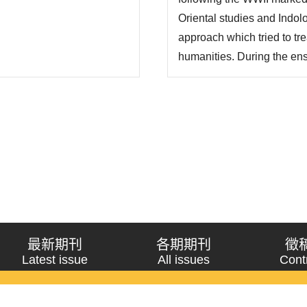
Oriental studies and Indol
approach which tried to tre
humanities. During the en
the leading universities, s
Pennsylvania; all fostere
emphasized study ..
最新期刊
各期期刊
徵
Latest issue
All issues
Cont