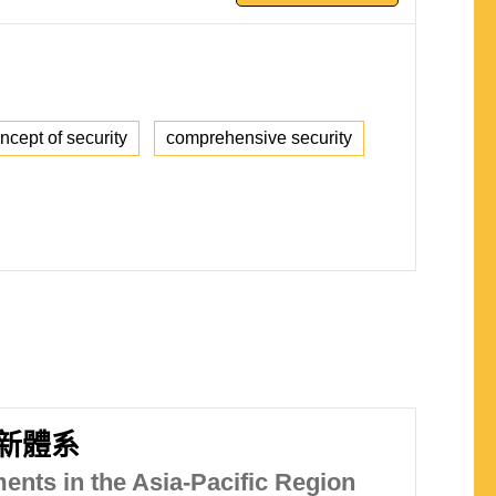
ncept of security
comprehensive security
新體系
ents in the Asia-Pacific Region