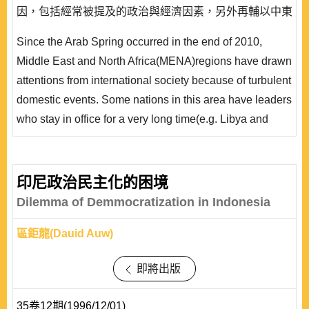
因，包括經常被提及的政治與經濟因素，另外再輔以中東
北非地區特殊的區域環境解釋，包括了此區特有的豐富天
Since the Arab Spring occurred in the end of 2010,
然資源，以及造成此次阿拉伯革命的連鎖反應。作者發
Middle East and North Africa(MENA)regions have drawn
現，經濟發展非常顯著地影響著內部衝突發生的機率，包
attentions from international society because of turbulent
括良好的發展以及開放的貿易政策，而民主與衝突則顯示
domestic events. Some nations in this area have leaders
「倒 U..
who stay in office for a very long time(e.g. Libya and
Egypt), and some nations suffer from slow economic
development(e.g. Algeria). Therefore, this study tries to
review the previous studies on the civil war, focusing on
印尼政治民主化的困境
political and economic determinants, to examine if
Dilemma of Demmocratization in Indonesia
political institution and economic deve..
區鉅龍(Dauid Auw)
即將出版
35卷12期(1996/12/01)