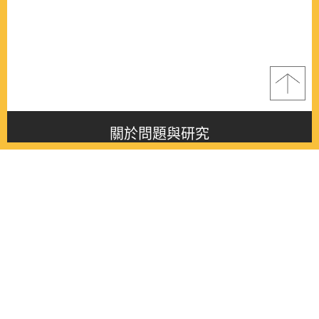
關於問題與研究
About this journal
最新消息
Latest issue
最新期刊
Latest issue
各期期刊
All issues