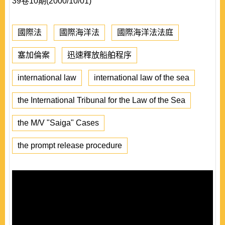
39卷10期(2000/10/01)
國際法
國際海洋法
國際海洋法法庭
塞加倫案
迅速釋放船舶程序
international law
international law of the sea
the International Tribunal for the Law of the Sea
the M/V "Saiga" Cases
the prompt release procedure