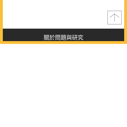
關於問題與研究
About this journal
最新消息
Latest issue
最新期刊
Latest issue
各期期刊
All issues
徵稿啟事
Contribution