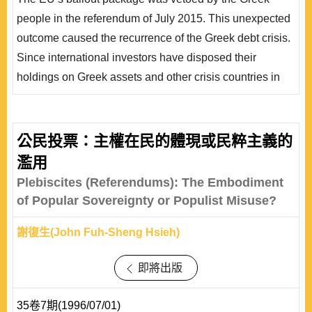
經濟成長，同時賠上了僅存的政府信譽與國際信任。從希
people in the referendum of July 2015. This unexpected
臘是歐債危機國家中唯一被紓困三次、債務減少一 半、
outcome caused the recurrence of the Greek debt crisis.
獲得最多金援、五年來卻仍未有效控制危機等多項「..
Since international investors have disposed their
holdings on Greek assets and other crisis countries in
the eurozone have been recovering from the European
sovereign debt crisis, the Greek event had limited impact
on the world and EU economies this time. What this
公民投票：主權在民的體現或民粹主義的
referendum event has affected most was its own national
濫用
interests. It not only resulted in stricter..
Plebiscites (Referendums): The Embodiment
of Popular Sovereignty or Populist Misuse?
謝復生(John Fuh-Sheng Hsieh)
即將出版
35卷7期(1996/07/01)