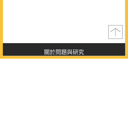
關於問題與研究
About this journal
最新消息
Latest issue
最新期刊
Latest issue
各期期刊
All issues
徵稿啟事