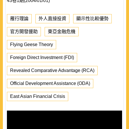
43卷1期(2004/01/01)
雁行理論
外人直接投資
顯示性比較優勢
官方開發援助
東亞金融危機
Flying Geese Theory
Foreign Direct Investment (FDI)
Revealed Comparative Advantage (RCA)
Official Development Assistance (ODA)
East Asian Financial Crisis