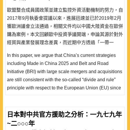
歐盟整合成員國政策並建立監控外資活動機制的努力，自
2017年9月執委會提議以來，進展迅速並已於2019年2月
獲歐洲議會立法通過，相關文件均以中國大陸資金在歐併
購為案例。本文回顧歐中投資爭議開端，申論其源於對外
經貿與產業發展理念差異，而近期中方透過「一帶一
路」、「中國製造2025」指令下的海外投資併購，試圖
In this paper, we argue that China’s current strategies
同時解決產能過剩與產業升級目標，使雙邊爭端白熱化。
including Made in China 2025 and Belt and Road
除前述中方政策對歐盟可能影響外，本文亦將討論歐盟因
Initiative (BRI) with large scale mergers and acquisitions
應策略，中方可能反制措施，以及當前情勢對於歐中雙方
are still consistent with the so-called “divide and rule”
後續作..
principle with respect to the European Union (EU) since
2005. Furthermore, there will be some leading and
potential industries through the above approach, even
though the problems of overcapacity and inefficiency still
日本對中共官方援助之分析：一九七九年
exist. On the basis of the bilateral trade and investment
~二○○○年
strategies, we a..