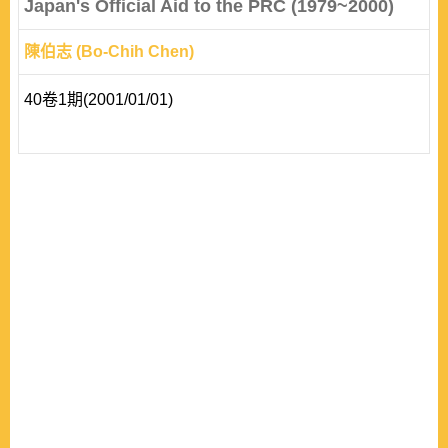
Japan's Official Aid to the PRC (1979~2000)
陳伯志 (Bo-Chih Chen)
40卷1期(2001/01/01)