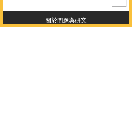
關於問題與研究
About this journal
最新消息
Latest issue
最新期刊
Latest issue
各期期刊
All issues
徵稿啟事
Contribution
聯絡我們
Contact