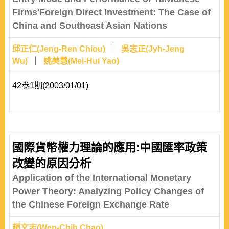
Firms′Foreign Direct Investment: The Case of
China and Southeast Asian Nations
邱正仁(Jeng-Ren Chiou)
吳志正(Jyh-Jeng
Wu)
姚美慧(Mei-Hui Yao)
42卷1期(2003/01/01)
國際貨幣權力理論的應用:中國匯率政策
改變的原因分析
Application of the International Monetary
Power Theory: Analyzing Policy Changes of
the Chinese Foreign Exchange Rate
趙文志(Wen-Chih Chao)