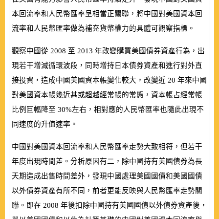
本回流率和人民幣匯率呈相當正關聯，將中國對美國資本回
流率和人民幣匯率做為補充貨幣權力的具體可觀察指標。
觀察中國從
2008
至
2013
年改變購買美國債券資產行為，出
現若干增減循環波段，同時增持日本債券資產和進行對外直
接投資，造成中國美國資本帳變化較大，改變近
20
年來中國
對美國資本帳幾近甚或超越經常帳的常態，資本帳占經常帳
比例巨幅降至
30%
左右，相對應的人民幣匯率也隨此出現不
同速度的升值速率。
中國對美國資本回流率和人民幣匯率走勢大致相符，但若干
年度出現時間差。分析原因有二，除中國持有美國債券為長
天期造成出售時間差外，發現中國處理美國國債和美國國債
以外債券資產有所不同，前者更能反映與人民幣匯率走勢關
聯。即在
2008
年後扣除中國持有美國國債以外債券資產後，