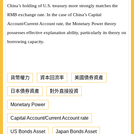
China’s holding of U.S. treasury more strongly matches the
RMB exchange rate. In the case of China’s Capital
Account/Current Account rate, the
Monetary Power theory
possesses effective explanation ability, particularly its theory on
borrowing capacity.
貨幣權力
資本回流率
美國債券資產
日本債券資產
對外直接投資
Monetary Power
Capital Account/Current Account rate
US Bonds Asset
Japan Bonds Asset