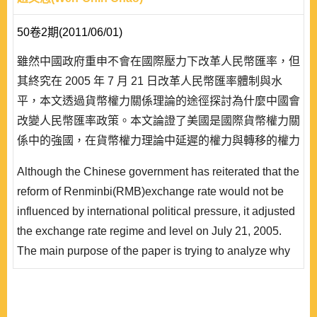
50卷2期(2011/06/01)
雖然中國政府重申不會在國際壓力下改革人民幣匯率，但
其終究在 2005 年 7 月 21 日改革人民幣匯率體制與水
平，本文透過貨幣權力關係理論的途徑探討為什麼中國會
改變人民幣匯率政策。本文論證了美國是國際貨幣權力關
係中的強國，在貨幣權力理論中延遲的權力與轉移的權力
上，確認了美國的貨幣權力高於中國，讓美國得以在此一
Although the Chinese government has reiterated that the
國際貨幣權力關係中向中國施壓，使得中國在人民幣匯率
reform of Renminbi(RMB)exchange rate would not be
政策上無法說不，而必須改變人民幣實施多年的固定匯率
influenced by international political pressure, it adjusted
體制。但由於中國並非美國傳統上的盟邦且在軍事、安
the exchange rate regime and level on July 21, 2005.
全..
The main purpose of the paper is trying to analyze why
the Chinese government changed the exchange rate
policy through international monetary power theory. The
paper proved that the U.S. is a stronger power than