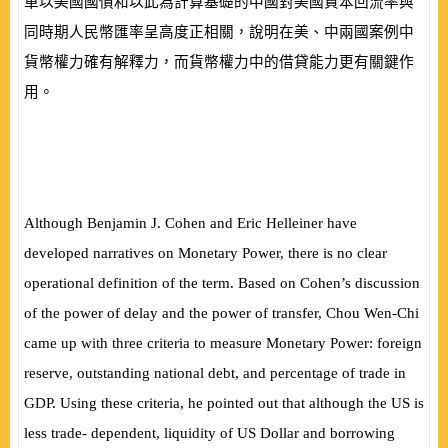
單以美國國債和以此為計算基礎的中國對美國資本回流率與
同時期人民幣匯率呈高度正相關，說明在美、中兩國案例中
貨幣權力確有解釋力，而貨幣權力中的借貸能力更有關鍵作
用。
Although Benjamin J. Cohen and Eric Helleiner have
developed narratives on Monetary Power, there is no clear
operational definition of the term. Based on Cohen’s discussion
of the power of delay and the power of transfer, Chou Wen-Chi
came up with three criteria to measure Monetary Power: foreign
reserve, outstanding national debt, and percentage of trade in
GDP. Using these criteria, he pointed out that although the US is
less trade- dependent, liquidity of US Dollar and borrowing