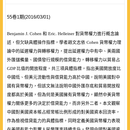
55卷1期(2016/03/01)
Benjamin J. Cohen
和
Eric. Helleiner
對貨幣權力進行概念論
述，但欠缺具體操作指標，學者趙文志依
Cohen
貨幣權力理
論中的延遲權力與轉移權力，提出延遲權力中有中、美兩國
外匯儲備量、國債發行規模的借貸能力，轉移權力以貿易占
GDP
比值的開放程度，共三項具體指標，指出美國開放度比
中國低、但美元流動性與借貸能力高於中國，說明美國對中
國有貨幣權力，但該文無法說明中國外匯存底和貿易開放程
度都高於美國，但為何是美國擁有貨幣權力，顯然中美貨幣
權力關係更多的決定於借貸能力，而非另外二者。本文觀察
中國對美國資本帳占經常帳比例形成的對美國資本回流率，
作為檢視借貸能力的具體指標，同時定義美國貨幣權力表現
在美國有能力影響人民幣匯率持續走升。發現中國對美國資