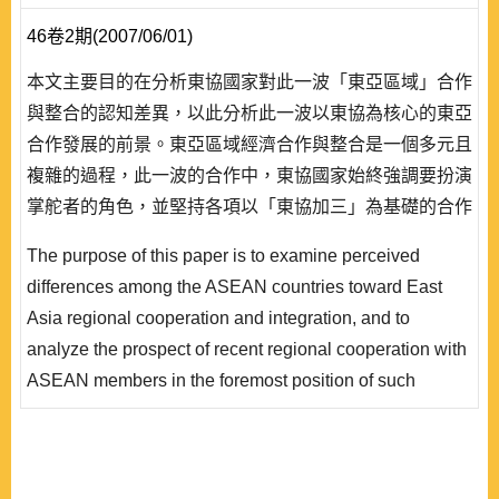
46卷2期(2007/06/01)
本文主要目的在分析東協國家對此一波「東亞區域」合作
與整合的認知差異，以此分析此一波以東協為核心的東亞
合作發展的前景。東亞區域經濟合作與整合是一個多元且
複雜的過程，此一波的合作中，東協國家始終強調要扮演
掌舵者的角色，並堅持各項以「東協加三」為基礎的合作
都要在東協的組織架構中進行，希望對東亞區域的合作議
The purpose of this paper is to examine perceived
程有實際的主導權。然而，在實踐上，東協國家之間的合
differences among the ASEAN countries toward East
作模式本來就較容易受外力的影響，面對中國、日本所提
Asia regional cooperation and integration, and to
議不同版本的合作，東協成員之間有不同程度的吸引及排
analyze the prospect of recent regional cooperation with
斥，也造成了..
ASEAN members in the foremost position of such
development. Regional economic cooperation and
integration in East Asia is a diversified and complicated
process. Since the beginning, ASEAN countries have