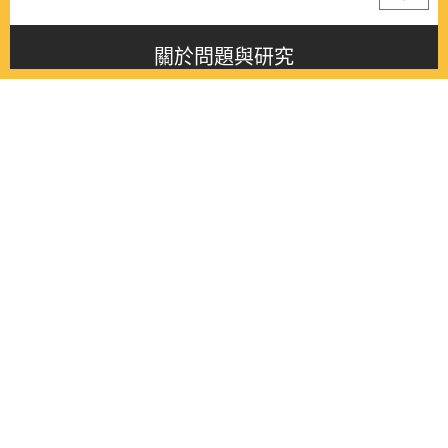
關於問題與研究
About this journal
最新消息
Latest issue
最新期刊
Latest issue
各期期刊
All issues
徵稿啟事
Contribution
聯絡我們
Contact
《問題與研究》季刊 Wenti Yu Yanjiu