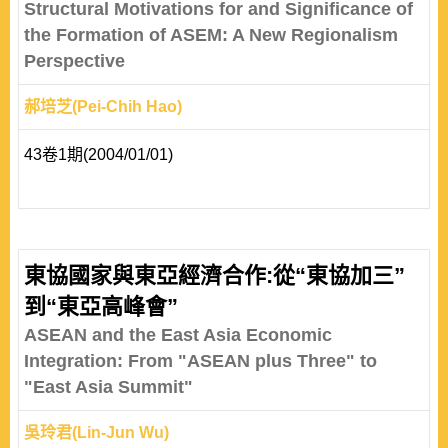
Structural Motivations for and Significance of
the Formation of ASEM: A New Regionalism
Perspective
郝培芝(Pei-Chih Hao)
43卷1期(2004/01/01)
東協國家與東亞經濟合作:從“東協加三”
到“東亞高峰會”
ASEAN and the East Asia Economic
Integration: From "ASEAN plus Three" to
"East Asia Summit"
吳玲君(Lin-Jun Wu)