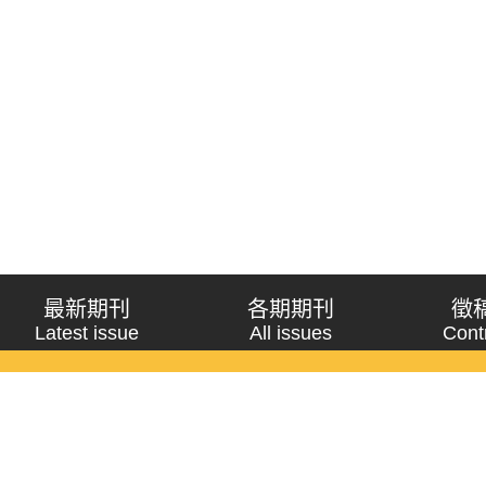
最新期刊
各期期刊
徵
Latest issue
All issues
Cont
《問題與研究》季刊 Wenti Yu Yanjiu
Copyright © 2021 Wenti Yu Yanjiu. All Rights Reserved.
獲「國科會人文社會科學研究中心」補助