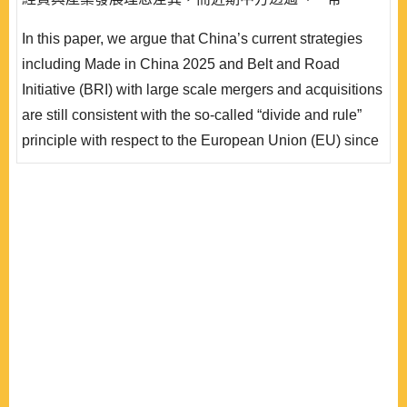
路」、「中國製造2025」指令下的海外投資併購，試圖
In this paper, we argue that China’s current strategies
同時解決產能過剩與產業升級目標，使雙邊爭端白熱化。
including Made in China 2025 and Belt and Road
除前述中方政策對歐盟可能影響外，本文亦將討論歐盟因
Initiative (BRI) with large scale mergers and acquisitions
應策略，中方可能反制措施，以及當前情勢對於歐中雙方
are still consistent with the so-called “divide and rule”
後續作..
principle with respect to the European Union (EU) since
2005. Furthermore, there will be some leading and
potential industries through the above approach, even
though the problems of overcapacity and inefficiency still
exist. On the basis of the bilateral trade and investment
strategies, we a..