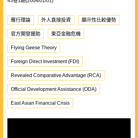
43卷1期(2004/01/01)
雁行理論
外人直接投資
顯示性比較優勢
官方開發援助
東亞金融危機
Flying Geese Theory
Foreign Direct Investment (FDI)
Revealed Comparative Advantage (RCA)
Official Development Assistance (ODA)
East Asian Financial Crisis