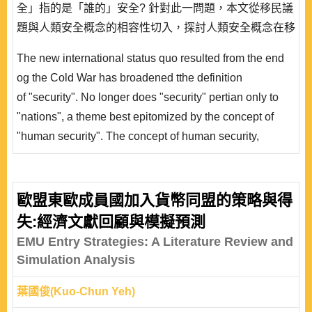
全」指的是「誰的」安全? 針對此一問題，本文從移民議
題與人類安全概念的相容性切入，探討人類安全概念在移
民議題上之適用性。文章進而專注於歐盟對人類安全概念
The new international status quo resulted from the end
之論述，並以近年非洲企圖渡海抵達歐洲之移民情況為個
og the Cold War has broadened tthe definition
案來評估歐盟將人類安全付諸實踐之情況。結論指出，
of "security". No longer does "security" pertian only to
「人類安全」之思維既已得到歐盟支持認同，則那些鋌而
"nations", a theme best epitomized by the concept of
走險企圖尋求較好生活環境的非法移民在跨海過..
"human security". The concept of human security,
however, has been under attack for its lack of clarity
regarding "whose" security it aims to analyze. This
article tackles this problem by probing into the
歐盟東歐成員國加入貨幣同盟的策略與得
applicability of the concept on the migration issue. It
失:經濟文獻回顧與模擬預測
focuses on the ..
EMU Entry Strategies: A Literature Review and
Simulation Analysis
葉國俊(Kuo-Chun Yeh)