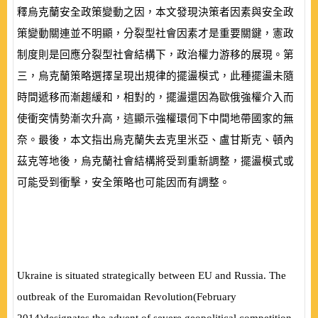
釋烏克蘭安全政策變動之因，本文發現決策者因素與安全政
策變動關連並不明顯，分裂型社會因素才是重要關鍵，憲政
制度則是回應分裂型社會結構下，政治權力游移的展現。第
三，烏克蘭策略選擇呈現出規律的擺盪模式，此種擺盪未隨
時間遞移而漸趨緩和，相對的，擺盪還因為歐俄強權介入而
使衝突情勢漸次升高，這顯示強權環伺下中間地帶國家的無
奈。最後，本文指出烏克蘭失去克里米亞、盧甘斯克、頓內
茲克等地後，烏克蘭社會結構將受到重新調整，擺盪模式或
可能受到衝擊，安全策略也可能因而有調整。
Ukraine is situated strategically between EU and Russia. The
outbreak of the Euromaidan Revolution
(
February