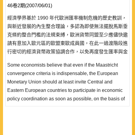
46卷2期(2007/06/01)
經濟學界基於 1990 年代歐洲匯率機制危機的歷史教訓，
與新近發展的內生整合理論，多認為即使無法擺脫馬斯垂
克條約整合門檻的法規束縛，歐洲貨幣同盟至少應儘快邀
請有意加入歐元區的歐盟東歐成員國，在此一過渡階段進
行密切的經濟貨幣政策協調合作，以免再度發生匯率與金
融危機。本文首先對經濟學界就歐洲貨幣同盟擴張議題，
Some economists believe that even if the Maastricht
所發表的重要文獻進行評述。其次根據既有論點，以東歐
convergence criteria is indispensable, the European
經濟規模最大的捷克、匈牙利、波蘭作為研究對象，結合
Monetary Union should at least invite Central and
簡單的總體經濟模型與賽局分析概念，探討三國已為歐盟
Eastern European countries to participate in economic
成員，..
policy coordination as soon as possible, on the basis of
the theory of endogeneity and the experience of the
ERM crisis in the 1990s. The purposes of this research
are 1)to provide an economic literature review about the
issue of EMU enlargement and 2)to determine whether a