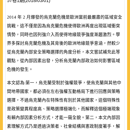
57卷1期(2018/03/01)
2014
年
2
月爆發的烏克蘭危機是歐洲當前最嚴肅的區域安全
挑戰，這不僅是因為烏克蘭危機使得歐洲再度出現區域衝突
情勢，同時也因列強介入而使得地緣競爭強度漸趨激烈。學
界多探討烏克蘭危機及其背後的歐洲地緣競爭意涵，然較少
從烏克蘭內部安全策略選擇的角度分析，本文嘗試補充此等
觀點，從內部因素出發，分析烏克蘭內部政治如何影響區域
危機的發生。
本文認為:第一，烏克蘭受制於強權競爭，使烏克蘭與其他中
間地帶國家，都必須在左右強權互動格局下進行回應與策略
選擇，不過烏克蘭內在特殊性有別於其他國家，這個特殊性
是政策變異程度高、策略選擇極端化，而解釋這個極端現象
有賴內部因素分析方式，才能一窺全貌。第二，本文內部因
素理解方式乃是透過決策者、社會結構與憲政制度著手，解