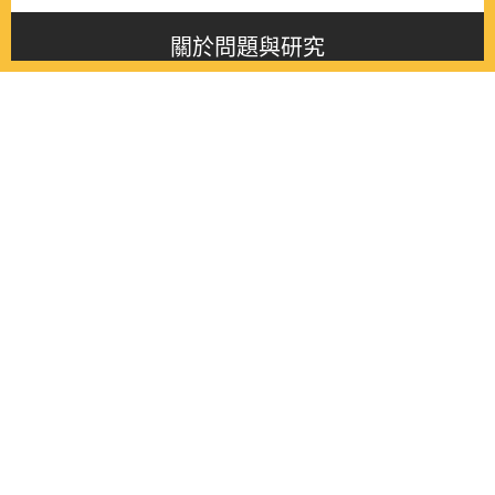
關於問題與研究
About this journal
最新消息
Latest issue
最新期刊
Latest issue
各期期刊
All issues
徵稿啟事
Contribution
聯絡我們
Contact
《問題與研究》季刊 Wenti Yu Yanjiu