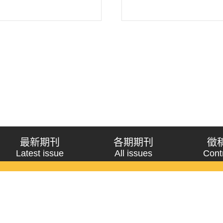
最新期刊
各期期刊
徵
Latest issue
All issues
Cont
《問題與研究》季刊 Wenti Yu Yanjiu
Copyright © 2021 Wenti Yu Yanjiu. All Rights Reserved.
獲「國科會人文社會科學研究中心」補助