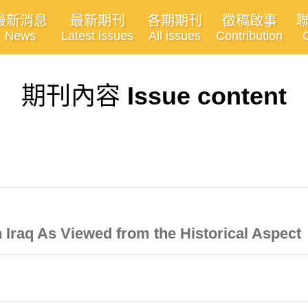
最新消息
最新期刊
各期期刊
徵稿啟事
News
Latest issues
All issues
Contribution
期刊內容
Issue content
 Iraq As Viewed from the Historical Aspect