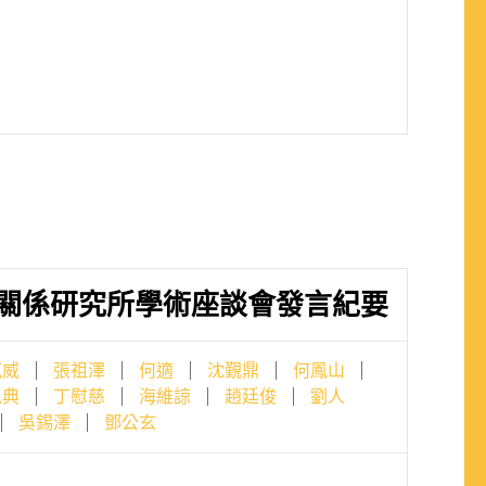
關係研究所學術座談會發言紀要
克威
張祖澤
何適
沈覲鼎
何鳳山
以典
丁慰慈
海維諒
趙廷俊
劉人
吳錫澤
鄧公玄