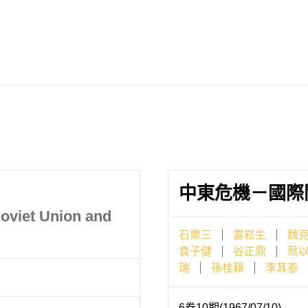
中東危機－國際
oviet Union and
石樂三
雷崧生
魏
袁子健
谷正鼎
蔡
瑞
孫桂籍
李其泰
6卷10期(1967/07/10)