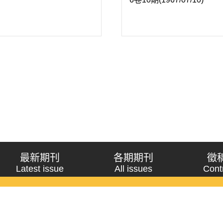
最新期刊
各期期刊
徵
Latest issue
All issues
Cont
《問題與研究》季刊 Wenti Yu Yanjiu
Copyright © 2021 Wenti Yu Yanjiu. All Rights Reserved.