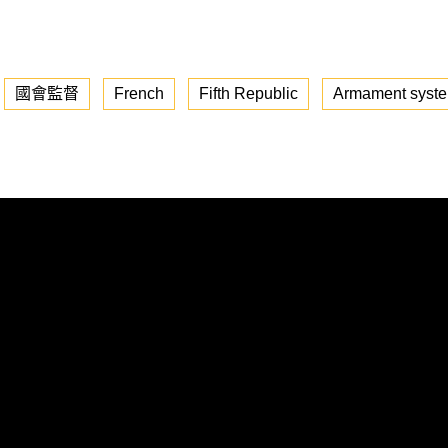
國會監督
French
Fifth Republic
Armament syst