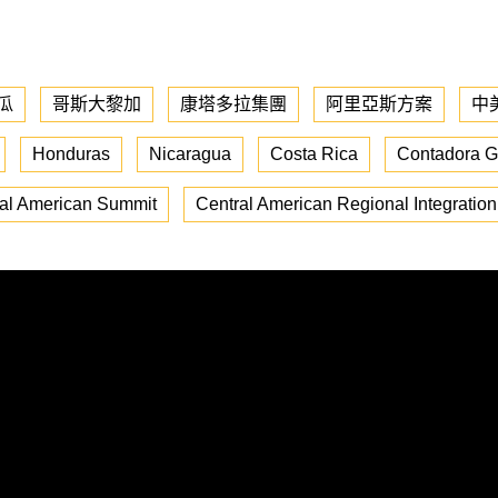
瓜
哥斯大黎加
康塔多拉集團
阿里亞斯方案
中
Honduras
Nicaragua
Costa Rica
Contadora G
al American Summit
Central American Regional Integration