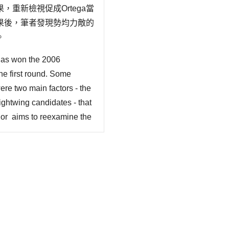
重新檢視促成Ortega當
果後，筆者發現勢均力敵的
。
 has won the 2006
the first round. Some
ere two main factors - the
ightwing candidates - that
uthor aims to reexamine the
n result released by the
lusion, the author fin..