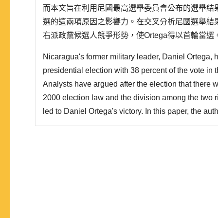
而本文旨在利用尼國最高選舉委員會公布的選舉結果，
選的這兩項原因之影響力。在交叉分析尼國選舉結
右派政黨候選人競爭形勢，使Ortega得以首輪當選
Nicaragua's former military leader, Daniel Ortega,
presidential election with 38 percent of the vote in 
Analysts have argued after the election that there w
2000 election law and the division among the two r
led to Daniel Ortega's victory. In this paper, the a
influences of those two factors by using the electio
Nicaragua Supreme Electoral Council (CSE). In conc