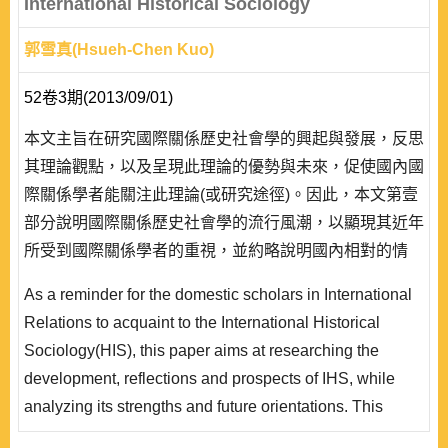
International Historical Sociology
郭雪真(Hsueh-Chen Kuo)
52卷3期(2013/09/01)
本文主旨在研究國際關係歷史社會學的興起與發展，反思
其理論觀點，以及呈現此理論的優勢與未來，促使國內國
際關係學者能關注此理論(或研究途徑)。因此，本文第壹
部分說明國際關係歷史社會學的流行風潮，以顯現其近年
所受到國際關係學者的重視，並約略說明國內相對的情
形，以提醒國內國際關係學者關注此理論(或研究途徑)。
As a reminder for the domestic scholars in International
第貳部分探討國際關係歷史社會學的理論(或研究途徑)發
Relations to acquaint to the International Historical
展過程，說明其經過三波的發展階段所關注的重點，尤其
Sociology(HIS), this paper aims at researching the
是批判主流理論的非歷史性或非歷史主義(ahistorici..
development, reflections and prospects of IHS, while
analyzing its strengths and future orientations. This
paper presents a five-part analysis to reach these aims.