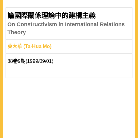
The first part describes the popularity of IHS. Though
more scholars have paid attentions to it in recent years,
論國際關係理論中的建構主義
the trends in Taiwan have been opposite. This paper
On Constructivism in International Relations
drafts a short review and call for Inter..
Theory
莫大華 (Ta-Hua Mo)
38卷9期(1999/09/01)