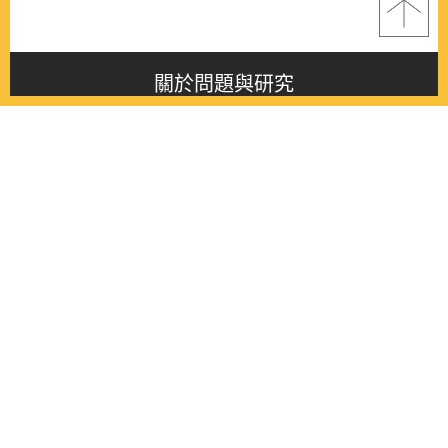
關於問題與研究
About this journal
最新消息
Latest issue
最新期刊
Latest issue
各期期刊
All issues
徵稿啟事
Contribution
聯絡我們
Contact