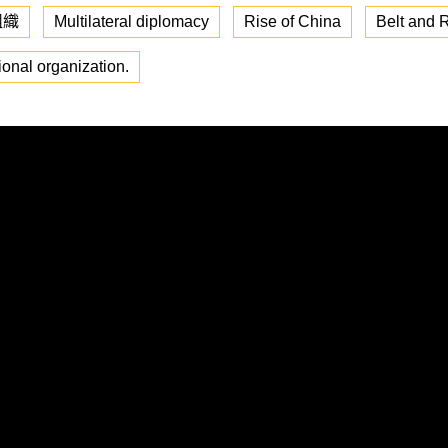
組織
Multilateral diplomacy
Rise of China
Belt and R
ional organization.