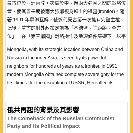
蒙古位於亞洲內陸，夾處於中、俄兩大強國之間的戰略位
置，使其曾長期被兩大強鄰視為領土的邊疆(frontier)。隨
著 1991 年蘇聯瓦解，使近代蒙古第一次擁有完整主權。
此後，蒙古的對外政策定調為「不結盟、等距離、全方
位」，在「第三鄰國」戰略操作及地理條件基礎下，以平
衡為原則，執行外交策略。誠然，蒙古如何在兩大強鄰之
Mongolia, with its strategic location between China and
間求取平衡的生存之道，建構出獨立與靈活的外交及經貿
Russia in the inner Asia, is seen by its powerful
空間，是蒙古確保國家安全的一大課題，也是本文的研究
neighbors for hundreds of years as a frontier. In 1991,
目的。 ..
modern Mongolia obtained complete sovereignty for the
first time after the disruption of USSR, Hereafter, its
foreign policy was principled upon “independence, non-
alignment, multi-pillars”. Under the “third neighbor”
strategy, Mongolia uses the opportunities endowed from
俄共再起的背景及其影響
its geography to balance neighboring threats, ensure its
The Comeback of the Russian Communist
national securi..
Party and its Political Impact