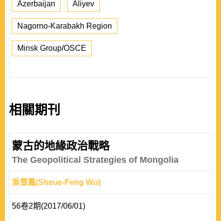
Azerbaijan
Aliyev
Nagorno-Karabakh Region
Minsk Group/OSCE
相關期刊
蒙古的地緣政治戰略
The Geopolitical Strategies of Mongolia
吳雪鳳(Sheue-Feng Wu)
56卷2期(2017/06/01)