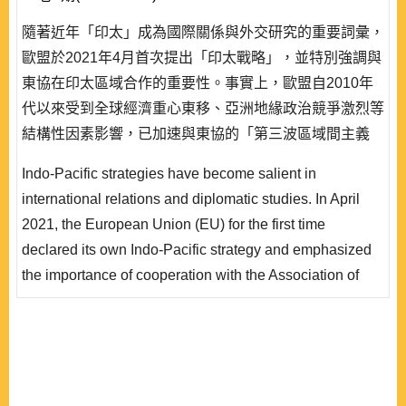
隨著近年「印太」成為國際關係與外交研究的重要詞彙，
歐盟於2021年4月首次提出「印太戰略」，並特別強調與
東協在印太區域合作的重要性。事實上，歐盟自2010年
代以來受到全球經濟重心東移、亞洲地緣政治競爭激烈等
結構性因素影響，已加速與東協的「第三波區域間主義
（Third Interregionalism）」發展；除與東協國家洽簽經
Indo-Pacific strategies have become salient in
濟協定，並於2020年底將原有與東協的對話夥伴關係升
international relations and diplomatic studies. In April
級為戰略夥伴關係。本文主張歐盟透過與東協國家洽簽經
2021, the European Union (EU) for the first time
濟協定以增強其「印太戰略」的效力，而雙邊升級的關係
declared its own Indo-Pacific strategy and emphasized
不但強化東協..
the importance of cooperation with the Association of
Southeast Asian Nations (ASEAN). In fact, global
systemic factors such as the shift of economic power to
Asia and the intense geopolitical rivalry in the region
have galvanized the evolution of the Third
Interregionalism between the EU and ASEAN. Other