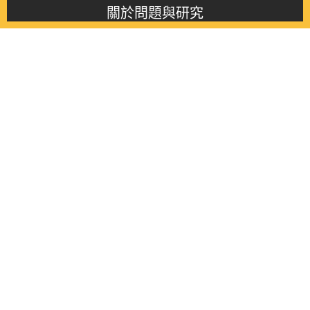
關於問題與研究
About this journal
最新消息
Latest issue
最新期刊
Latest issue
各期期刊
All issues
徵稿啟事
Contribution
聯絡我們
Contact
《問題與研究》季刊 Wenti Yu Yanjiu
Copyright © 2021 Wenti Yu Yanjiu. All Rights Reserved.