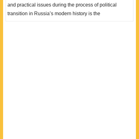
and practical issues during the process of political
transition in Russia’s modern history is the
establishment and development of Russian federalism.
The results of economic, social and political reform in
the Russian society largely depend on the smooth
development of federalism. In fact, the whole fate of
Russia also depends on the development of Russian
federalism...