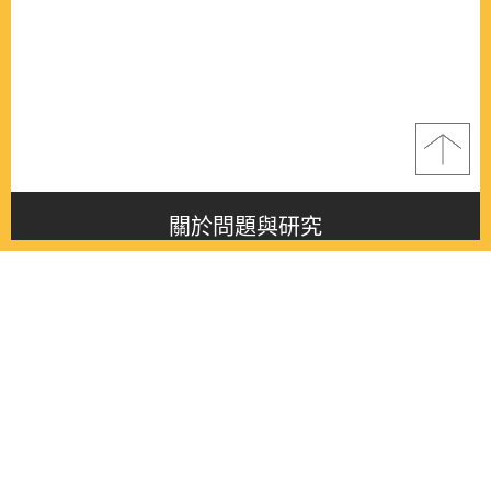
關於問題與研究
About this journal
最新消息
Latest issue
最新期刊
Latest issue
各期期刊
All issues