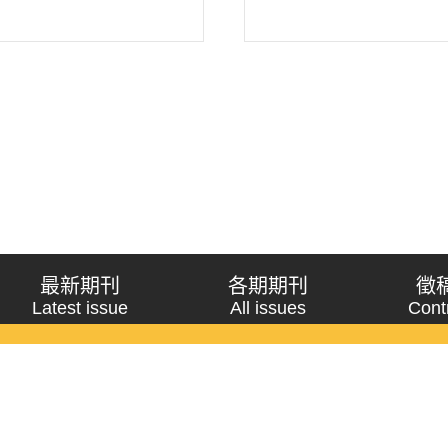
最新期刊
各期期刊
徵
Latest issue
All issues
Cont
《問題與研究》季刊 Wenti Yu Yanjiu
Copyright © 2021 Wenti Yu Yanjiu. All Rights Reserved.
獲「國科會人文社會科學研究中心」補助