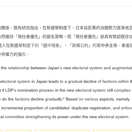
的關係
。
既有研究指出，在新選舉制度下，日本自民黨的派閥勢力逐漸地
依然維持
「
現任者優先」的提名策略，而
「
現任者優先」卻具有默認既存
選人在新選
舉制度下的「趨中現象」、「政權公約」的黨
中央主
導、重複
中央權力的強化
。
n
the
relationship
between Japan
'
s
new
e
l
ectoral system and augmentat
e
l
ectoral system
in Japan leads
to a gradua
l
decline
of factions within
t if LDP
'
s
nomination proces
s
in
the new
e
l
ectora
l
system sti
ll
complies
y
do the
factions
decline
grad
u
a
ll
y
?
Based
on various
aspects
,
namely
,
,
incremental proportion
of
candidates' duplicate registration
,
and enfor
ra
l
committee strengthening
its power under the new
e
l
ectoral system.