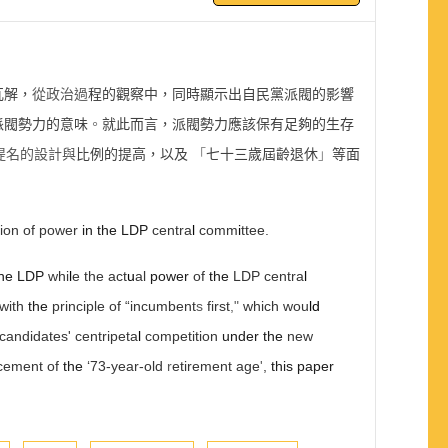
瓦解，
從政治過
程的觀察中，同時顯示出自民黨派閥的影響
派閥勢力的意味
。
就此而言，派閥勢力應該保有足夠的生存
提名的設計與
比例的提高，以及
「
七十三歲屆齡退休
」
等面
ion of power
in the LDP
centra
l
comm
i
ttee.
the LDP
whi
l
e the act
u
al
power
of
the
LDP centra
l
 with
the
principle of
“
incumbent
s
first
,"
which wou
ld
candidates' centripeta
l
competition
under the
new
cement of
the
‘
73-year-old
r
etirement age
'
,
this paper