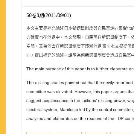
50卷3期(2011/09/01)
本文主要是補充論述日本新選舉制度與自民黨走向集權化
力確實也在消退中
。
本文發現，自民黨在新選舉制度下，
空間，又為何會在新選舉制度下逐漸消退呢
?
本文擬從候
向，提出補充的論述，說明為何新選舉制度會造成自民黨
The
main purpose
of this
paper is to
furt
h
er elaborate o
The
existing studies
pointed
out
that the newly-reformed
committee
was
e
l
evated.
However
,
this
paper argues
tha
suggest acquiescence
in the factions
'
existing
power
,
wh
e
l
ectoral system
,
Manifesto
l
ed
by
the centra
l
committee
ana
l
yzes and elaborates on
the reasons
of the LDP cent