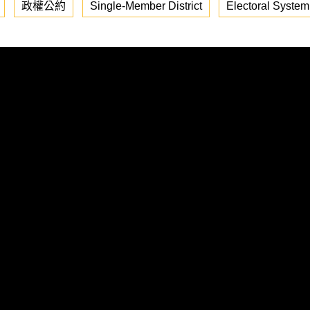
政權公約
Single-Member District
Electoral System