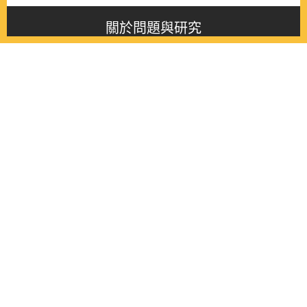
關於問題與研究
About this journal
最新消息
Latest issue
最新期刊
Latest issue
各期期刊
All issues
徵稿啟事
Contribution
聯絡我們
Contact
《問題與研究》季刊 Wenti Yu Yanjiu