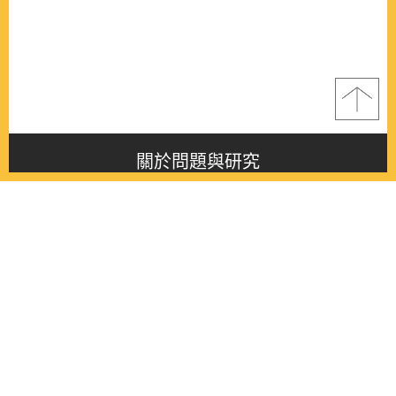
關於問題與研究
About this journal
最新消息
Latest issue
最新期刊
Latest issue
各期期刊
All issues
徵稿啟事