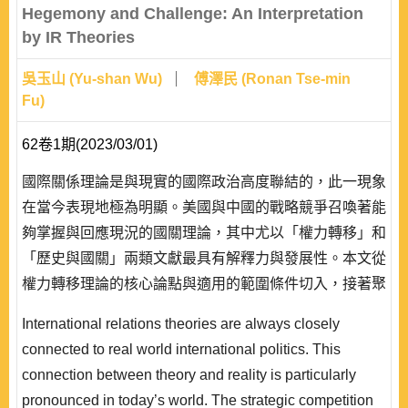
Hegemony and Challenge: An Interpretation
by IR Theories
吳玉山 (Yu-shan Wu)
傅澤民 (Ronan Tse-min
Fu)
62卷1期(2023/03/01)
國際關係理論是與現實的國際政治高度聯結的，此一現象
在當今表現地極為明顯。美國與中國的戰略競爭召喚著能
夠掌握與回應現況的國關理論，其中尤以「權力轉移」和
「歷史與國關」兩類文獻最具有解釋力與發展性。本文從
權力轉移理論的核心論點與適用的範圍條件切入，接著聚
焦於此一理論的兩個關鍵變項：權力差距與挑戰者對現狀
International relations theories are always closely
的滿意程度，並延伸到戰爭的爆發條件與對理論的挑戰，
connected to real world international politics. This
最後是討論崛起國與支配性強權的新興理論框架。在這一
connection between theory and reality is particularly
部份又分為三個部分：崛起國對支配性強權的策略選擇、
pronounced in today’s world. The strategic competition