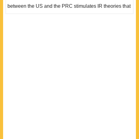
支配型強權對於崛起國的策略選擇，和崛起國與..
between the US and the PRC stimulates IR theories that
can grasp and respond to the international reality.
Among those the “Power Transition Theory” and “History
and IR approach” are of the greatest explanatory
potential. This paper begins with the core arguments
and applications of the power transiti..