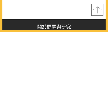
關於問題與研究
About this journal
最新消息
Latest issue
最新期刊
Latest issue
各期期刊
All issues
徵稿啟事
Contribution
聯絡我們