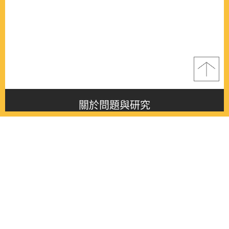
關於問題與研究
About this journal
最新消息
Latest issue
最新期刊
Latest issue
各期期刊
All issues