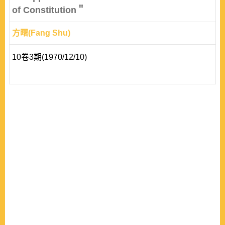
of Constitution＂
方曙(Fang Shu)
10卷3期(1970/12/10)